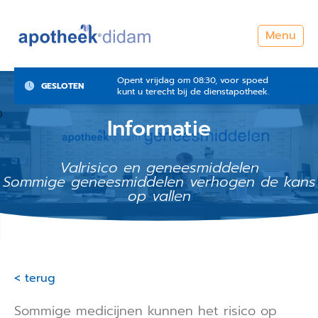
Menu
Opent vrijdag om 08:30, voor spoed
GESLOTEN
kunt u terecht bij de dienstapotheek.
)
Informatie
Valrisico en geneesmiddelen
Sommige geneesmiddelen verhogen de kans
op vallen
< terug
Sommige medicijnen kunnen het risico op