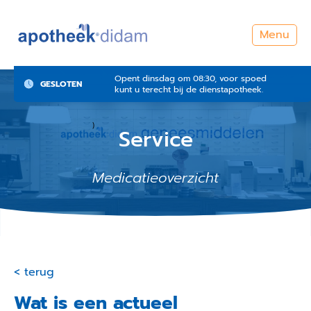
Menu
Opent dinsdag om 08:30, voor spoed
GESLOTEN
kunt u terecht bij de dienstapotheek.
)
Service
Medicatieoverzicht
< terug
Wat is een actueel