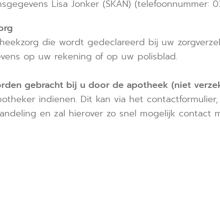
nsgegevens Lisa Jonker (SKAN) (telefoonnummer: 03
org
heekzorg die wordt gedeclareerd bij uw zorgverze
evens op uw rekening of op uw polisblad.
orden gebracht bij u door de apotheek (niet verze
theker indienen. Dit kan via het contactformulier, t
handeling en zal hierover zo snel mogelijk contac