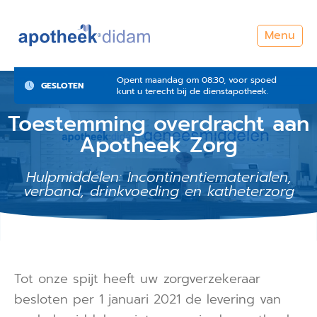
Menu
Opent maandag om 08:30, voor spoed
GESLOTEN
kunt u terecht bij de dienstapotheek.
Toestemming overdracht aan
Apotheek Zorg
Hulpmiddelen: Incontinentiematerialen,
verband, drinkvoeding en katheterzorg
Tot onze spijt heeft uw zorgverzekeraar
besloten per 1 januari 2021 de levering van